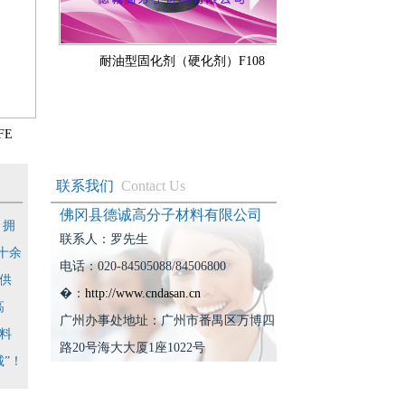
耐油型固化剂（硬化剂）F108
塑料湿气固化PU
FE
联系我们
Contact Us
佛冈县德诚高分子材料有限公司
，拥
联系人：罗先生
十余
电话：020-84505088/84506800
供
�：
http://www.cndasan.cn
高
广州办事处地址：广州市番禺区万博四
料
路20号海大大厦1座1022号
”！