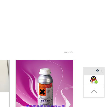
more>
�
�1
�