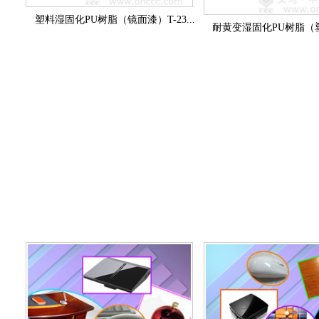
塑料湿固化PU树脂（镜面漆）T-23...
耐黄变湿固化PU树脂（塑